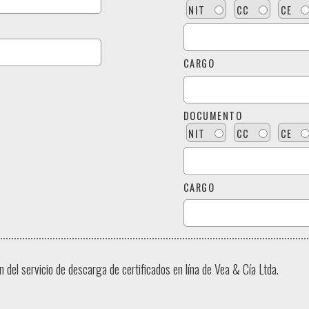
NIT
CC
CE
CARGO
DOCUMENTO
NIT
CC
CE
CARGO
del servicio de descarga de certificados en lína de Vea & Cía Ltda.