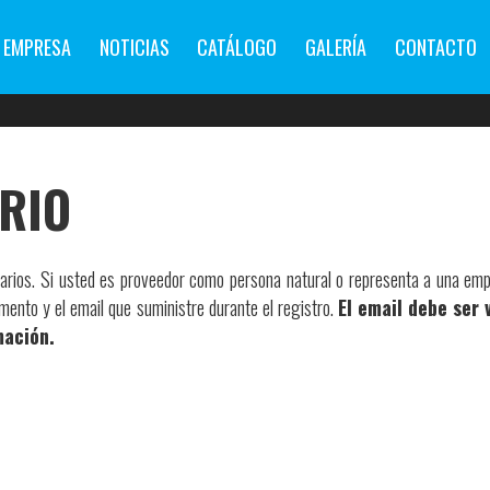
EMPRESA
NOTICIAS
CATÁLOGO
GALERÍA
CONTACTO
RIO
arios. Si usted es proveedor como persona natural o representa a una empr
ento y el email que suministre durante el registro.
El email debe ser 
mación.